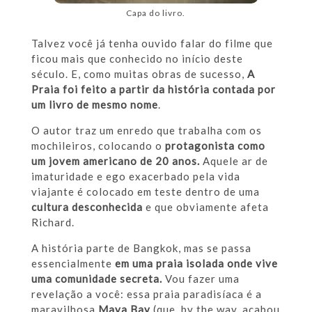
Capa do livro.
Talvez você já tenha ouvido falar do filme que
ficou mais que conhecido no início deste
século. E, como muitas obras de sucesso,
A
Praia foi feito a partir da história contada por
um livro de mesmo nome
.
O autor traz um enredo que trabalha com os
mochileiros, colocando o
protagonista como
um jovem americano de 20 anos.
Aquele ar de
imaturidade e ego exacerbado pela vida
viajante é colocado em teste dentro de uma
cultura desconhecida
e que obviamente afeta
Richard.
A história parte de Bangkok, mas se passa
essencialmente
em uma praia isolada onde vive
uma comunidade secreta.
Vou fazer uma
revelação a você: essa praia paradisíaca é a
maravilhosa
Maya Bay
(que, by the way, acabou