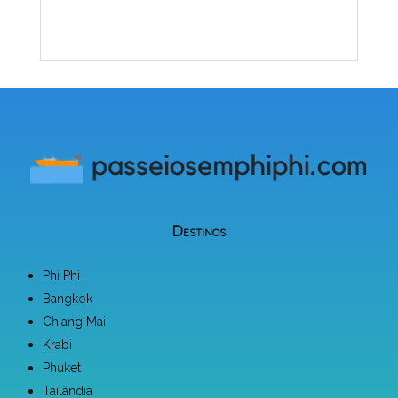
Destinos
Phi Phi
Bangkok
Chiang Mai
Krabi
Phuket
Tailândia