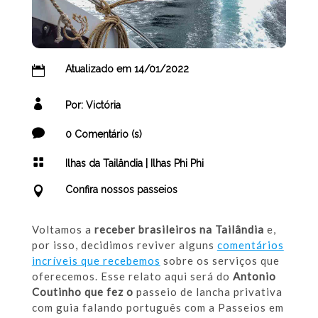
Atualizado em 14/01/2022

[get-modified-date]

Por: Victória

0 Comentário (s)

Ilhas da Tailândia
|
Ilhas Phi Phi
Confira nossos passeios

Voltamos a
receber brasileiros na Tailândia
e,
por isso, decidimos reviver alguns
comentários
incríveis que recebemos
sobre os serviços que
oferecemos. Esse relato aqui será do
Antonio
Coutinho que fez o
passeio de lancha privativa
com guia falando português com a Passeios em