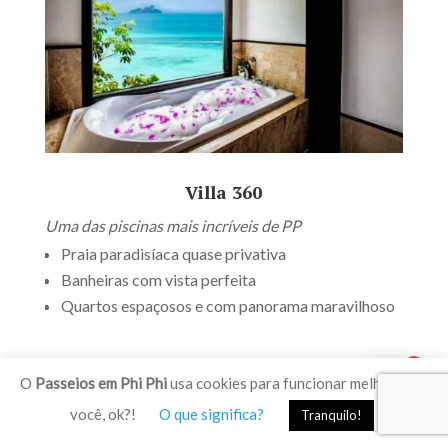
Villa 360
Uma das piscinas mais incríveis de PP
Praia paradisíaca quase privativa
Banheiras com vista perfeita
Quartos espaçosos e com panorama maravilhoso
1
O
Passeios em Phi Phi
usa cookies para funcionar melhor para
A partir de THB 8.500 (R$ 1.370)
você, ok?!
O que significa?
Tranquilo!