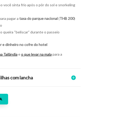
você sinta frio após o pôr do sol e snorkeling
para pagar a
taxa do parque nacional
(
THB 200
)
go
o queira “beliscar” durante o passeio
r e dinheiro no cofre do hotel
na Tailândia
e
o que levar na mala
para a
 ilhas com lancha
A