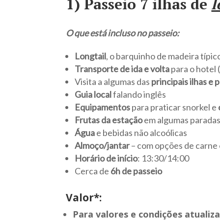
1) Passeio 7 ilhas de
l
O que está incluso no passeio:
Longtail
, o barquinho de madeira típic
Transporte de ida e volta
para o hotel
Visita a algumas das
principais
ilhas e 
Guia local
falando inglês
Equipamentos
para praticar snorkel e
Frutas da estação
em algumas parada
Água
e bebidas não alcoólicas
Almoço/jantar
– com opções de carne 
Horário de início
: 13:30/14:00
Cerca de
6h de passeio
Valor*:
Para valores e condições atualiza