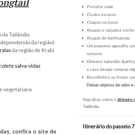
ongtail
Protetor solar
Óculos escuros
Chapéu ou boné
Roupas e calçados confor
o da Tailândia
Roupas de banho/praia
 (dependendo da região)
Um pequeno agasalho caso 
praias
da região de Krabi
noturno
Dinheiro tailandês (baht) 
colete salva-vidas
e caso deseje comprar al
s
Biscoitinhos ou frutas cas
Deixar objetos de valor e 
e vegetariana
Veja dicas sobre o
dinheiro 
Tailândia.
Itinerário do passeio 7
das, confira o site de