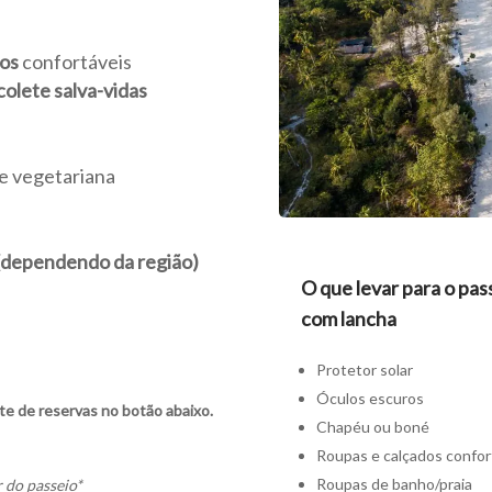
tos
confortáveis
colete salva-vidas
s
e vegetariana
l (dependendo da região)
O que levar para o pas
com lancha
Protetor solar
Óculos escuros
ite de reservas no botão abaixo.
Chapéu ou boné
Roupas e calçados confor
Roupas de banho/praia
r do passeio*