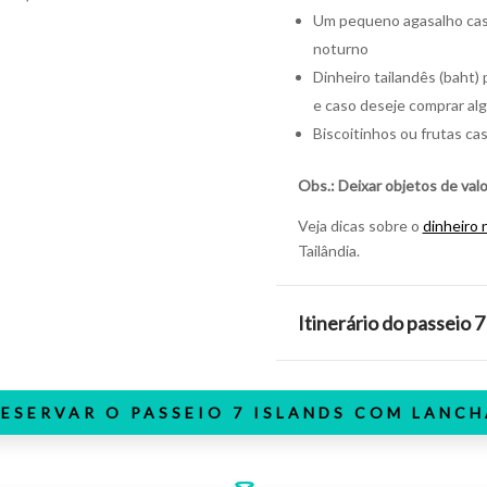
Um pequeno agasalho caso 
noturno
Dinheiro tailandês (baht) 
e caso deseje comprar al
Biscoitinhos ou frutas cas
Obs.: Deixar objetos de valo
Veja dicas sobre o
dinheiro 
Tailândia.
Itinerário do passeio 7
RESERVAR O PASSEIO 7 ISLANDS COM LANCH