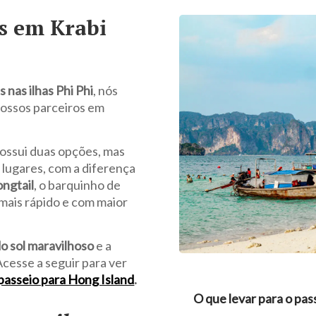
as em Krabi
 nas ilhas Phi Phi
, nós
ossos parceiros em
 possui duas opções, mas
 lugares, com a diferença
ongtail
, o barquinho de
 mais rápido e com maior
do sol maravilhoso
e a
 Acesse a seguir para ver
passeio para Hong Island
.
O que levar para o pass