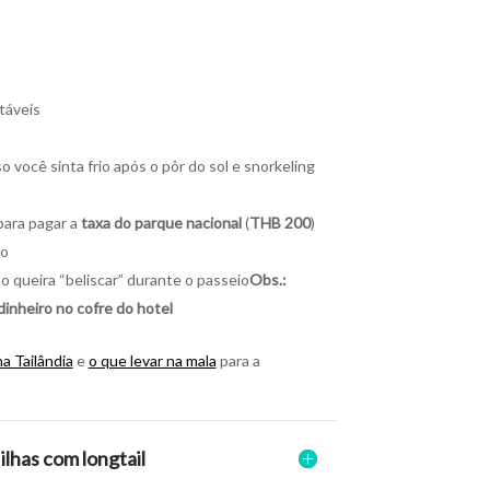
táveis
você sinta frio após o pôr do sol e snorkeling
para pagar a
taxa do parque nacional
(
THB 200
)
go
o queira “beliscar” durante o passeio
Obs.:
dinheiro no cofre do hotel
na Tailândia
e
o que levar na mala
para a
 ilhas com longtail