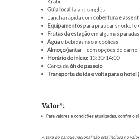
Krabi
Guia local
falando inglês
Lancha rápida com
cobertura e assen
Equipamentos
para praticar snorkel e
Frutas da estação
em algumas parada
Água
e bebidas não alcoólicas
Almoço/jantar
– com opções de carne 
Horário de início
: 13:30/14:00
Cerca de
6h de passeio
Transporte de ida e volta para o hote
Valor*:
Para valores e condições atualizadas, confira o s
A taxa do parque nacional não está inclusa no valo