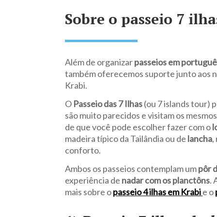
Sobre o passeio 7 ilh
Além de organizar
passeios em português
também oferecemos suporte junto aos n
Krabi.
O
Passeio das 7 Ilhas
(ou 7 islands tour)
são muito parecidos e visitam os mesmos
de que você pode escolher fazer com o
l
madeira típico da Tailândia ou de
lancha
,
conforto.
Ambos os passeios contemplam um
pôr 
experiência de
nadar com os planctôns
.
mais sobre o
passeio 4 ilhas em Krabi
e o