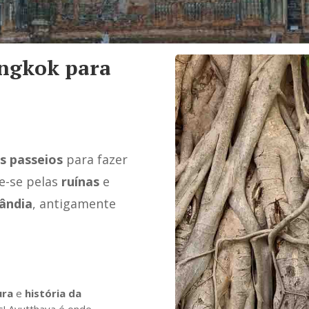
angkok para
is passeios
para fazer
e-se pelas
ruínas
e
lândia
, antigamente
ura
e
história da