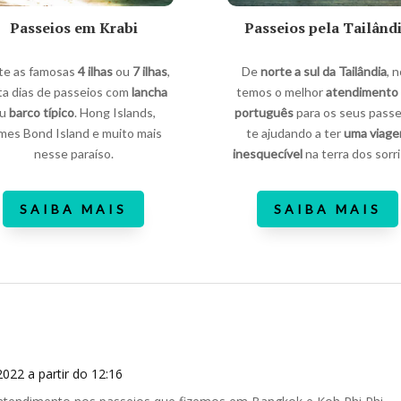
Passeios em Krabi
Passeios pela Tailând
ite as famosas
4 ilhas
ou
7 ilhas
,
De
norte a sul da Tailândia
, 
ta dias de passeios com
lancha
temos o melhor
atendimento
ou
barco típico
. Hong Islands,
português
para os seus passe
mes Bond Island e muito mais
te ajudando a ter
uma viag
nesse paraíso.
inesquecível
na terra dos sorri
SAIBA MAIS
SAIBA MAIS
022 a partir do 12:16