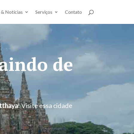
 & Notícias
Serviços
Contato
saindo de
tthaya
! Visite essa cidade