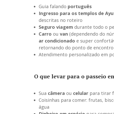
Guia falando
português
Ingresso para os templos de Ay
descritas no roteiro
Seguro viagem
durante todo o p
Carro
ou
van
(dependendo do núm
ar condicionado
e super confortá
retornando do ponto de encontro
Atendimento personalizado em p
O que levar para o passeio 
Sua
câmera
ou
celular
para tirar 
Coisinhas para comer: frutas, bisc
água
Dinheiro em espécie
para comprar