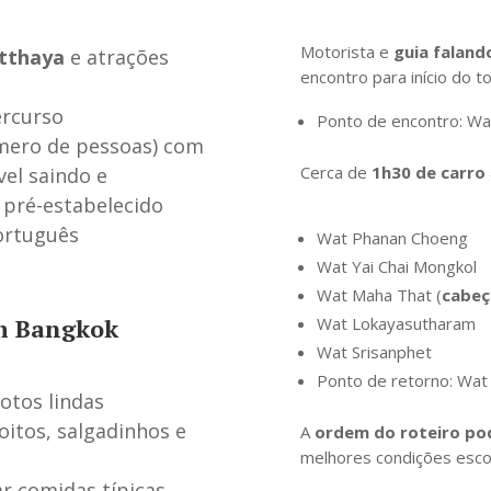
Motorista e
guia faland
utthaya
e atrações
encontro para início do to
ercurso
Ponto de encontro: Wa
ero de pessoas) com
Cerca de
1h30 de carro
vel
saindo e
 pré-estabelecido
ortuguês
Wat Phanan Choeng
Wat Yai Chai Mongkol
Wat Maha That (
cabeç
em Bangkok
Wat Lokayasutharam
Wat Srisanphet
Ponto de retorno: Wat 
fotos lindas
oitos, salgadinhos e
A
ordem do roteiro po
melhores condições escolh
 comidas típicas