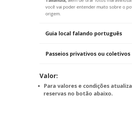
Tailândia,
além de tirar fotos maravilhosa
você vai poder entender muito sobre o po
origem.
Guia local falando português
Passeios privativos ou coletivos
Valor:
Para valores e condições atualiza
reservas no botão abaixo.