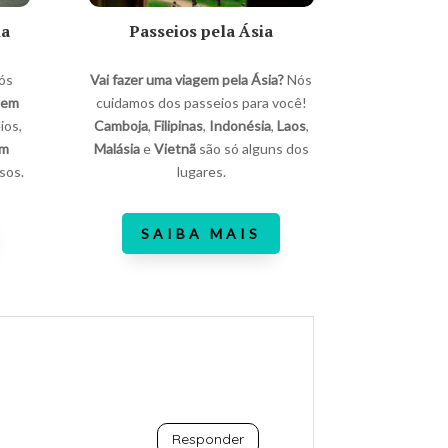
ia
Passeios pela Ásia
nós
Vai fazer uma viagem pela Ásia?
Nós
 em
cuidamos dos passeios para você!
ios,
Camboja
,
Filipinas
,
Indonésia
,
Laos
,
em
Malásia
e
Vietnã
são só alguns dos
sos.
lugares.
SAIBA MAIS
Responder