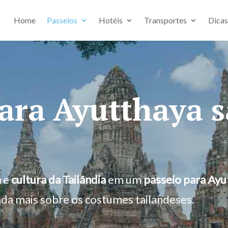
Home
Passeios
Hotéis
Transportes
Dicas
ara Ayutthaya 
a
e
cultura da Tailândia
em um
passeio para Ayu
nda mais sobre os costumes tailandeses.