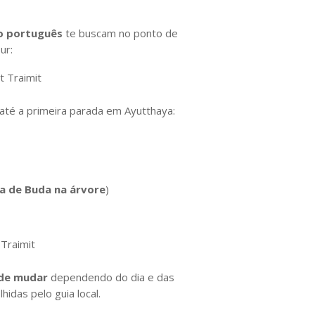
o português
te buscam no ponto de
ur:
t Traimit
até a primeira parada em Ayutthaya:
a de Buda na árvore
)
Traimit
de mudar
dependendo do dia e das
idas pelo guia local.