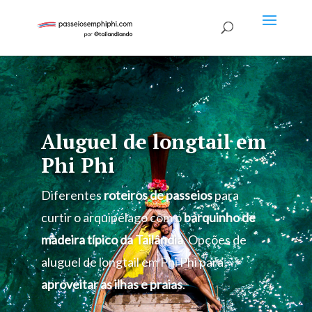
Aluguel de longtail em
Phi Phi
Diferentes
roteiros de passeios
para
curtir o arquipélago com o
barquinho de
madeira típico da Tailândia
. Opções de
aluguel de longtail em Phi Phi para
aproveitar as ilhas e praias
.