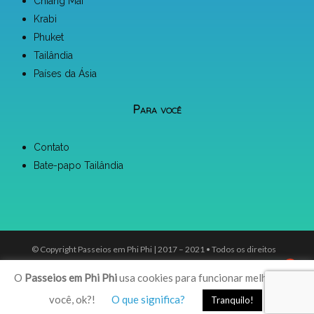
Chiang Mai
Krabi
Phuket
Tailândia
Países da Ásia
Para você
Contato
Bate-papo Tailândia
© Copyright Passeios em Phi Phi | 2017 – 2021 • Todos os direitos
1
reservados. |
Universo Consultoria
O
Passeios em Phi Phi
usa cookies para funcionar melhor para
você, ok?!
O que significa?
Tranquilo!