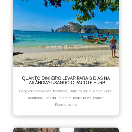
QUANTO DINHEIRO LEVAR PARA 8 DIAS NA
TAILÂNDIA? USANDO O PACOTE HURB
Bangkok
,
Cidades da Tailândia
,
Dinheiro na Tailândia
,
Geral
Tailândia
,
Ilhas da Tailândia
,
Ilhas Phi Phi
,
Phuket
,
Planejamento