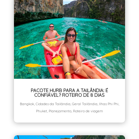
PACOTE HURB PARA A TAILÂNDIA: É
CONFIÁVEL? ROTEIRO DE 8 DIAS
Bangkok
,
Cidades da Tailândia
,
Geral Tailândia
,
Ilhas Phi Phi
,
Phuket
,
Planejamento
,
Roteiro de viagem