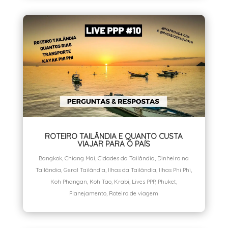
ROTEIRO TAILÂNDIA E QUANTO CUSTA
VIAJAR PARA O PAÍS
Bangkok
,
Chiang Mai
,
Cidades da Tailândia
,
Dinheiro na
Tailândia
,
Geral Tailândia
,
Ilhas da Tailândia
,
Ilhas Phi Phi
,
Koh Phangan
,
Koh Tao
,
Krabi
,
Lives PPP
,
Phuket
,
Planejamento
,
Roteiro de viagem