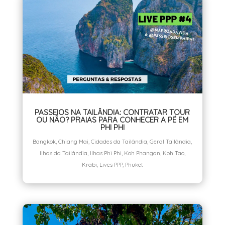
PASSEIOS NA TAILÂNDIA: CONTRATAR TOUR
OU NÃO? PRAIAS PARA CONHECER A PÉ EM
PHI PHI
Bangkok
,
Chiang Mai
,
Cidades da Tailândia
,
Geral Tailândia
,
Ilhas da Tailândia
,
Ilhas Phi Phi
,
Koh Phangan
,
Koh Tao
,
Krabi
,
Lives PPP
,
Phuket