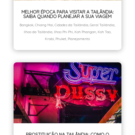
MELHOR ÉPOCA PARA VISITAR A TAILÂNDIA:
SAIBA QUANDO PLANEJAR A SUA VIAGEM
Bangkok
,
Chiang Mai
,
Cidades da Tailândia
,
Geral Tailândia
,
Ilhas da Tailândia
,
Ilhas Phi Phi
,
Koh Phangan
,
Koh Tao
,
Krabi
,
Phuket
,
Planejamento
PROSTITUIÇÃO NA TAILÂNDIA: COMO O