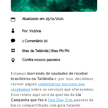
Atualizado em 25/11/2021

[get-modified-date]

Por: Victória

1 Comentário (s)

Ilhas da Tailândia
|
Ilhas Phi Phi
Confira nossos passeios

Estamos
morrendo de saudades de receber
brasileiros na Tailândia
e, por isso, decidimos
reviver alguns
comentários incríveis que
recebemos
sobre os serviços que oferecemos.
Esse relato aqui será da querida da
Lia
Campanha que fez o
One Day Trip
,
passeio de
barco compartilhado com guia falando