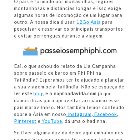
O país é formado por muitas ilhas, regiões
montanhosas e distâncias longas e isso exige
algumas horas de locomoção de um lugar para
outro. A nossa dica é usar
12Go Asia
para
pesquisar e reservar os principais transportes
e evitar perrengues durante a viagem.
Eai, o que achou do relato da Lia Campanha
sobre passeio de barco em Phi Phi na
Tailândia? Esperamos ter te ajudado a planejar
a sua viagem pela Tailândia. Não se esqueça de
ler este
blog
e o naproadavida.com
já que
damos dicas para aproveitar ao máximo esse
país maravilhoso. Nós também temos conteúdo
sobre a Ásia em nosso
Instagram
,
Facebook
,
Pinterest
e
YouTube
, dá uma olhadinha!
Se tiver alguma dúvida deixe aqui embaixo nos
comentários que iremos ficar super felizes em