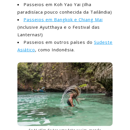
Passeios em Koh Yao Yai (ilha
paradisíaca pouco conhecida da Tailândia)
Passeios em Bangkok e Chiang Mai
(inclusive Ayutthaya e o Festival das
Lanternas!)
Passeios em outros países do
Sudeste
Asiático
, como Indonésia.
Se tá afim de ter uma foto assim, manda