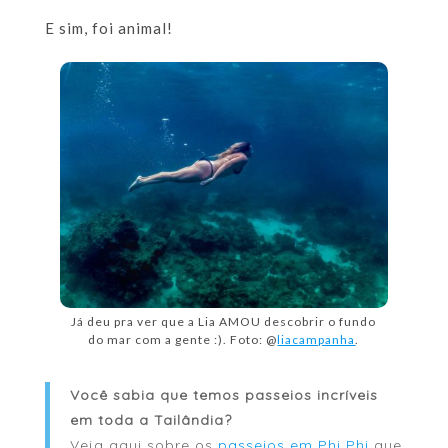
E sim, foi animal!
Já deu pra ver que a Lia AMOU descobrir o fundo
do mar com a gente :). Foto: @
liacampanha
.
Você sabia que temos passeios incríveis
em toda a Tailândia?
Veja aqui sobre os
passeios em Phi Phi
que