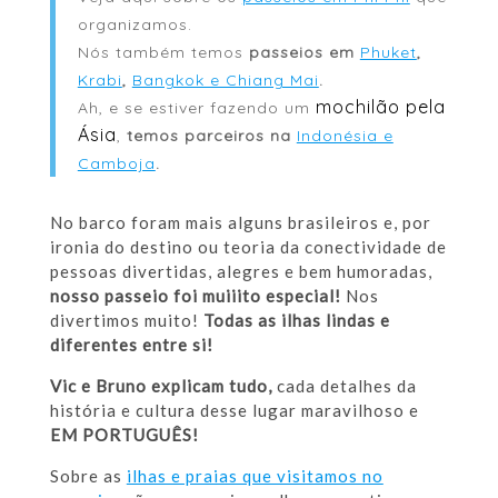
organizamos.
Nós também temos
passeios em
Phuket
,
Krabi
,
Bangkok e Chiang Mai
.
mochilão pela
Ah, e se estiver fazendo um
Ásia
,
temos parceiros na
Indonésia e
Camboja
.
No barco foram mais alguns brasileiros e, por
ironia do destino ou teoria da conectividade de
pessoas divertidas, alegres e bem humoradas,
nosso passeio foi muiiito especial!
Nos
divertimos muito!
Todas as ilhas lindas e
diferentes entre si!
Vic e Bruno explicam tudo,
cada detalhes da
história e cultura desse lugar maravilhoso e
EM PORTUGUÊS!
Sobre as
ilhas e praias que visitamos no