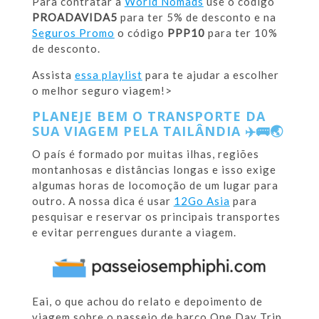
Para contratar a
World Nomads
use o código
PROADAVIDA5
para ter 5% de desconto e na
Seguros Promo
o código
PPP10
para ter 10%
de desconto.
Assista
essa playlist
para te ajudar a escolher
o melhor seguro viagem!>
PLANEJE BEM O TRANSPORTE DA
SUA VIAGEM PELA TAILÂNDIA
✈️🚌🌏
O país é formado por muitas ilhas, regiões
montanhosas e distâncias longas e isso exige
algumas horas de locomoção de um lugar para
outro. A nossa dica é usar
12Go Asia
para
pesquisar e reservar os principais transportes
e evitar perrengues durante a viagem.
Eai, o que achou do relato e depoimento de
viagem sobre o passeio de barco One Day Trip