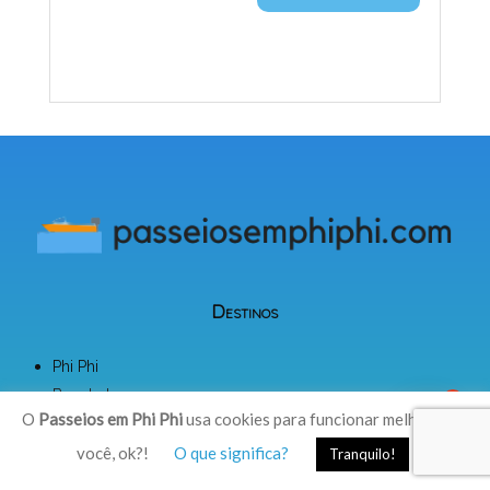
Destinos
Phi Phi
Bangkok
1
O
Passeios em Phi Phi
usa cookies para funcionar melhor para
Chiang Mai
Krabi
você, ok?!
O que significa?
Tranquilo!
Phuket