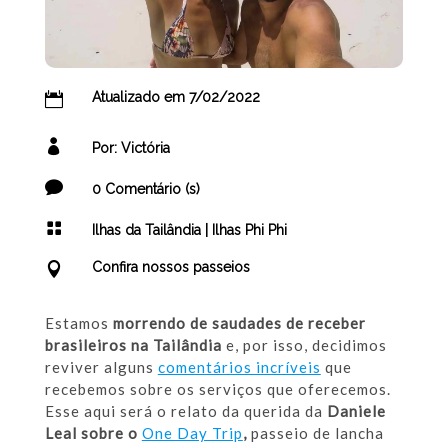
Atualizado em 7/02/2022

[get-modified-date]

Por: Victória

0 Comentário (s)

Ilhas da Tailândia
|
Ilhas Phi Phi
Confira nossos passeios

Estamos
morrendo de saudades de receber
brasileiros na Tailândia
e, por isso, decidimos
reviver alguns
comentários incríveis
que
recebemos sobre os serviços que oferecemos.
Esse aqui será o relato da querida da
Daniele
Leal sobre o
One Day Trip
,
passeio de lancha