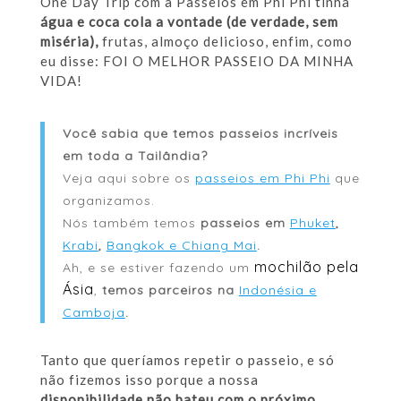
One Day Trip com a Passeios em Phi Phi tinha
água e coca cola a vontade (de verdade, sem
miséria),
frutas, almoço delicioso, enfim, como
eu disse: FOI O MELHOR PASSEIO DA MINHA
VIDA!
Você sabia que temos passeios incríveis
em toda a Tailândia?
Veja aqui sobre os
passeios em Phi Phi
que
organizamos.
Nós também temos
passeios em
Phuket
,
Krabi
,
Bangkok e Chiang Mai
.
mochilão pela
Ah, e se estiver fazendo um
Ásia
,
temos parceiros na
Indonésia e
Camboja
.
Tanto que queríamos repetir o passeio, e só
não fizemos isso porque a nossa
disponibilidade não bateu com o próximo