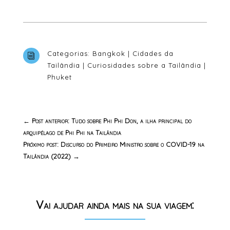
Categorias:
Bangkok
|
Cidades da
i
Tailândia
|
Curiosidades sobre a Tailândia
|
Phuket
←
Post anterior: Tudo sobre Phi Phi Don, a ilha principal do
arquipélago de Phi Phi na Tailândia
Próximo post: Discurso do Primeiro Ministro sobre o COVID-19 na
Tailândia (2022)
→
Vai ajudar ainda mais na sua viagem: