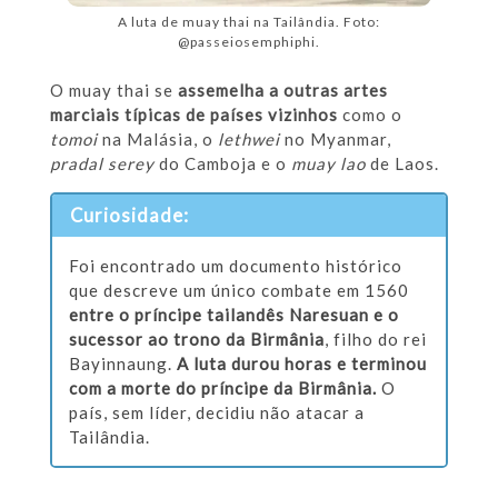
A luta de muay thai na Tailândia. Foto:
@passeiosemphiphi.
O muay thai se
assemelha a outras artes
marciais típicas de países vizinhos
como o
tomoi
na Malásia, o
lethwei
no Myanmar,
pradal serey
do Camboja e o
muay lao
de Laos.
Curiosidade:
Foi encontrado um documento histórico
que descreve um único combate em 1560
entre o príncipe tailandês Naresuan e o
sucessor ao trono da Birmânia
, filho do rei
Bayinnaung.
A luta durou horas e terminou
com a morte do príncipe da Birmânia.
O
país, sem líder, decidiu não atacar a
Tailândia.