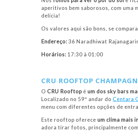
Nós
fomos para ver o pôr do sol
e fi
aperitivos bem saborosos, com uma m
delícia!
Os valores aqui são bons, se compar
Endereço:
36 Naradhiwat Rajanagari
Horários:
17:30 à 01:00
CRU ROOFTOP CHAMPAGN
O
CRU Rooftop
é
um dos sky bars ma
Localizado no 59º andar do
Centara 
menu com diferentes opções de entrad
Este rooftop oferece
um clima mais i
adora tirar fotos, principalmente co