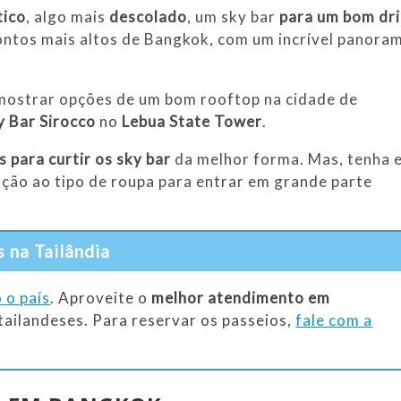
tico
, algo mais
descolado
, um sky bar
para um bom dr
ntos mais altos de Bangkok, com um incrível panora
 mostrar opções de um bom rooftop na cidade de
y Bar Sirocco
no
Lebua State Tower
.
s para curtir os sky bar
da melhor forma. Mas, tenha 
ção ao tipo de roupa para entrar em grande parte
 na Tailândia
 o país
. Aproveite o
melhor atendimento em
 tailandeses. Para reservar os passeios,
fale com a