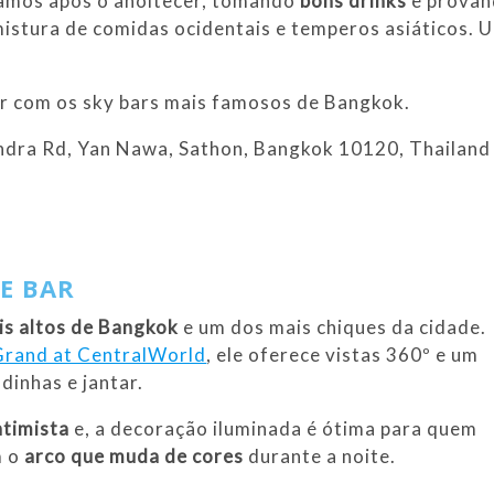
camos após o anoitecer, tomando
bons drinks
e prova
istura de comidas ocidentais e temperos asiáticos. 
ar com os sky bars mais famosos de Bangkok.
ndra Rd, Yan Nawa, Sathon, Bangkok 10120, Thailand
E BAR
is altos de Bangkok
e um dos mais chiques da cidade.
Grand at CentralWorld
, ele oferece vistas 360º e um
inhas e jantar.
ntimista
e, a decoração iluminada é ótima para quem
m o
arco que muda de cores
durante a noite.