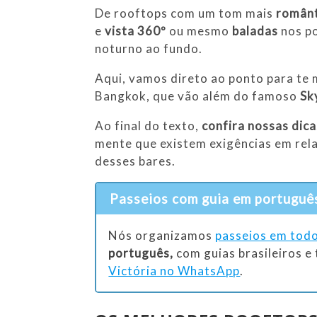
De rooftops com um tom mais
român
e
vista 360º
ou mesmo
baladas
nos po
noturno ao fundo.
Aqui, vamos direto ao ponto para te
Bangkok, que vão além do famoso
Sk
Ao final do texto,
confira nossas dica
mente que existem exigências em rela
desses bares.
Passeios com guia em português
Nós organizamos
passeios em todo
português,
com guias brasileiros e
Victória no WhatsApp
.