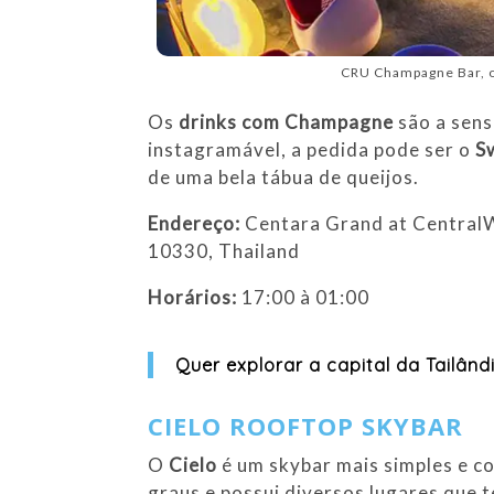
CRU Champagne Bar, o
Os
drinks com Champagne
são a sens
instagramável, a pedida pode ser o
S
de uma bela tábua de queijos.
Endereço:
Centara Grand at Central
10330, Thailand
Horários:
17:00 à 01:00
Quer explorar a capital da Tailând
CIELO ROOFTOP SKYBAR
O
Cielo
é um skybar mais simples e co
graus e possui diversos lugares que 