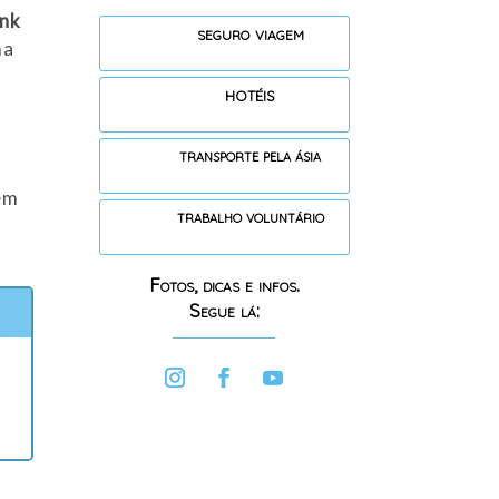
ink
seguro viagem
ma
hotéis
transporte pela ásia
em
trabalho voluntário
Fotos, dicas e infos.
Segue lá: