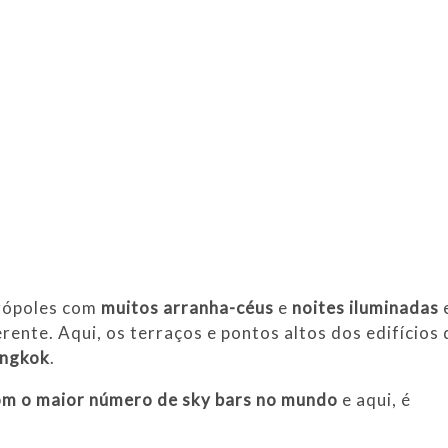
trópoles com
muitos arranha-céus
e
noites iluminadas
ferente. Aqui, os terraços e pontos altos dos edifícios
angkok
.
om o maior número de sky bars no mundo
e aqui, é
.