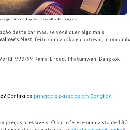
 segundo rooftop bar mais alto de Bangkok.
ação deste bar mas, se você quer algo mais
wallow’s Nest
, feito com vodka e contreau, acompan
World, 999/99 Rama 1 road, Phatumwan, Bangkok
ia?
Confira os
principais passeios em Bangkok
.
m preços acessíveis. O bar oferece uma vista de 180
te deixam de camarote para o
pôr do sol em Bangkok
.