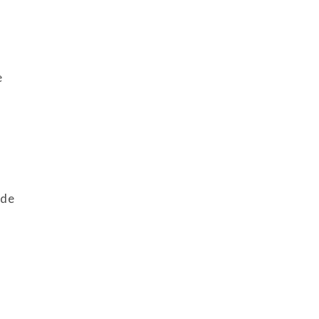
e
 de