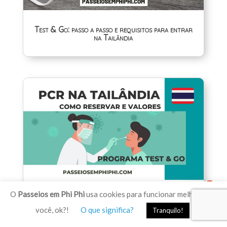
Test & Go: passo a passo e requisitos para entrar
na Tailândia
1
O
Passeios em Phi Phi
usa cookies para funcionar melhor para
Tudo sobre o teste de PCR obrigatório para
entrar na Tailândia (Programas Test & Go e
você, ok?!
O que significa?
Tranquilo!
Sandbox)